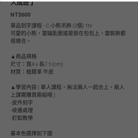
人成班 】
NT$600
單品刻字課程 - C.小熊吊飾 (2個) 1hr
可愛的小熊，當鑰匙圈或是掛在包包上，當裝飾都
很適合。
▲商品規格
尺寸：寬4 x 長7.5 (cm)
材質：植鞣革 牛皮
▲學習內容 ( 單人課程，無法兩人一起合上，兩人
上課需購買兩組唷 )
-皮件刻字
-收邊處理
-釘釦教學
基本色選擇如下圖