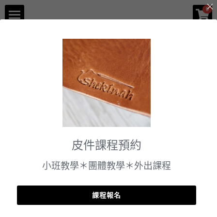
×
0
商品分類
品牌介紹
返回
所有商品分類
體驗課程
企業服務
門市資訊
課程預約
皮件課程預約
小班教學＊團體教學＊外出課程
課程報名
【體驗】單品刻字課程 小熊吊飾 (2個) 【 1