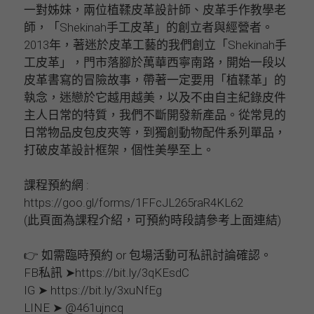
一對姊妹，兩位植鞣皮革設計師、皮革手作教學老
師，「Shekinah手工皮革」的創立者與經營者。
2013年，著迷於皮革工藝的我們創立「Shekinah手
工皮革」，門市落腳於萬華西寧南路，開始一段以
皮革書寫的冒險故事，帶著一定要用「植鞣革」的
執念，迷戀於它越用越美，以及不由自主紀錄皮件
主人日常的特質，我們不斷開發新產品。從常見的
日常物品皮包皮夾等，到獨創動物配件系列單品，
打破皮革設計框架，個性美學至上。
課程預約網 :
https://goo.gl/forms/1FFcJL265raR4KL62
(此頁面為課程介紹，可預約時段請參考上面連結)
👉 如需臨時預約 or 包場活動可私訊討論確認。
FB私訊 ➤https://bit.ly/3qKEsdC
IG ➤ https://bit.ly/3xuNfEg
LINE ➤ @461ujncq