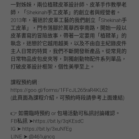
一對姊妹，兩位植鞣皮革設計師、皮革手作教學老
師，「Shekinah手工皮革」的創立者與經營者。
2013年，著迷於皮革工藝的我們創立「Shekinah手
工皮革」，門市落腳於萬華西寧南路，開始一段以
皮革書寫的冒險故事，帶著一定要用「植鞣革」的
執念，迷戀於它越用越美，以及不由自主紀錄皮件
主人日常的特質，我們不斷開發新產品。從常見的
日常物品皮包皮夾等，到獨創動物配件系列單品，
打破皮革設計框架，個性美學至上。
課程預約網 :
https://goo.gl/forms/1FFcJL265raR4KL62
(此頁面為課程介紹，可預約時段請參考上面連結)
👉 如需臨時預約 or 包場活動可私訊討論確認。
FB私訊 ➤https://bit.ly/3qKEsdC
IG ➤ https://bit.ly/3xuNfEg
LINE ➤ @461ujncq