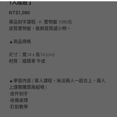
1人成班 】
NT$1,080
單品刻字課程 - K .置物盤 1080元
皮質置物盤，裝飾居質感小物。
▲商品規格
尺寸：寬14 x 長14 (cm)
材質：植鞣革 牛皮
▲學習內容 ( 單人課程，無法兩人一起合上，兩人
上課需購買兩組唷 )
-皮件刻字
-收邊處理
-釘釦教學