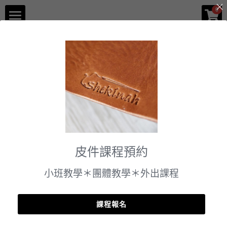
×
0
商品分類
品牌介紹
返回
所有商品分類
體驗課程
企業服務
門市資訊
課程預約
皮件課程預約
小班教學＊團體教學＊外出課程
課程報名
【體驗】單品刻字課程 K .置物盤 1080元【