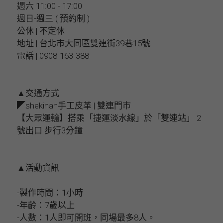
週六 11:00 - 17:00
週日-週三 ( 預約制 )
公休 | 不定休
地址 | 台北市大同區雙連街39巷15號
電話 | 0908-163-388
▲交通方式
◤shekinah手工皮革 | 雙連門市
【大眾運輸】搭乘「捷運淡水線」於「雙連站」 2
號出口 步行3分鐘
▲活動資訊
-製作時間：1小時
-年齡：7歲以上
-人數：1人即可開班，同場最多8人。