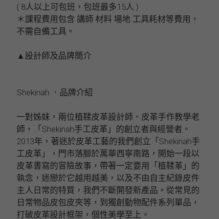
( 8人以上可包班，包班最多15人 )
＊課程費用包含 講師 材料 場地 工具耗材等費用，
不需自備工具。
▲設計師及品牌簡介
Shekinah ．品牌介紹
一對姊妹，兩位植鞣皮革設計師、皮革手作教學老
師，「Shekinah手工皮革」的創立者與經營者。
2013年，著迷於皮革工藝的我們創立「Shekinah手
工皮革」，門市落腳於萬華西寧南路，開始一段以
皮革書寫的冒險故事，帶著一定要用「植鞣革」的
執念，迷戀於它越用越美，以及不由自主紀錄皮件
主人日常的特質，我們不斷開發新產品。從常見的
日常物品皮包皮夾等，到獨創動物配件系列單品，
打破皮革設計框架，個性美學至上。