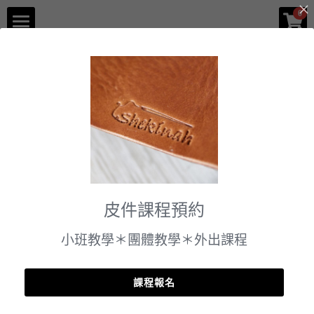
×
0
商品分類
品牌介紹
返回
所有商品分類
體驗課程
企業服務
門市資訊
課程預約
皮件課程預約
小班教學＊團體教學＊外出課程
課程報名
【體驗】Szoo 生肖動物課程 【 1人成班 】