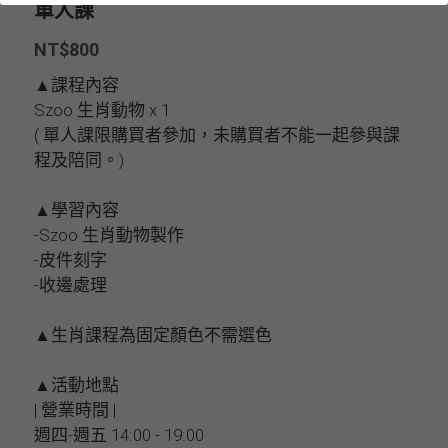
單人課
NT$800
▲課程內容
Szoo 生肖動物 x 1
( 單人課限購買者參加，未購買者不能一起參與課
程及陪同。)
▲學習內容
-Szoo 生肖動物製作
-皮件刻字
-收邊處理
▲生肖課程為固定顏色不需選色
▲活動地點
| 營業時間 |
週四-週五 14:00 - 19:00